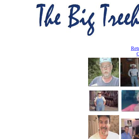
Ret
G